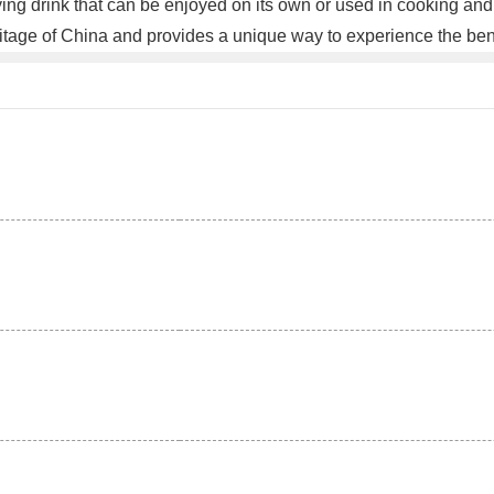
ying drink that can be enjoyed on its own or used in cooking and
ritage of China and provides a unique way to experience the bene