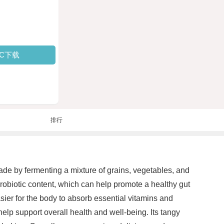
PC下载
排行
ade by fermenting a mixture of grains, vegetables, and
probiotic content, which can help promote a healthy gut
sier for the body to absorb essential vitamins and
elp support overall health and well-being. Its tangy