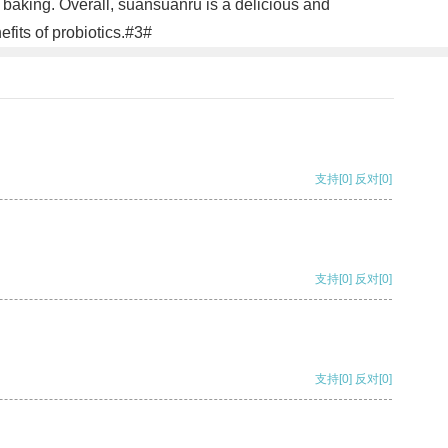
 baking. Overall, suansuanru is a delicious and
fits of probiotics.#3#
支持
[0]
反对
[0]
支持
[0]
反对
[0]
支持
[0]
反对
[0]