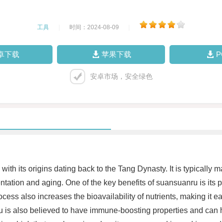
工具
|
时间：2024-08-09
|
卓下载
苹果下载
安卓市场，安全绿色
h its origins dating back to the Tang Dynasty. It is typically m
entation and aging. One of the key benefits of suansuanru is its 
ss also increases the bioavailability of nutrients, making it ea
nru is also believed to have immune-boosting properties and can h