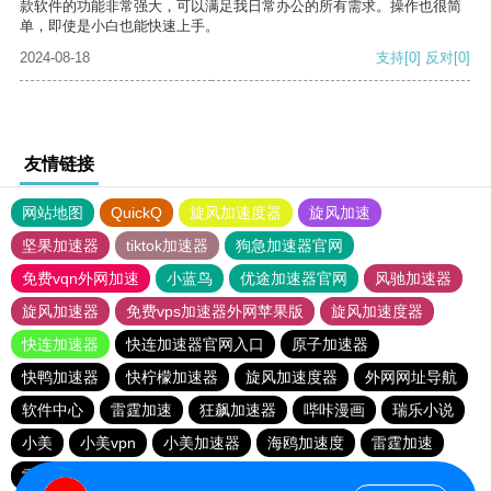
款软件的功能非常强大，可以满足我日常办公的所有需求。操作也很简
单，即使是小白也能快速上手。
2024-08-18
支持
[0]
反对
[0]
友情链接
网站地图
QuickQ
旋风加速度器
旋风加速
坚果加速器
tiktok加速器
狗急加速器官网
免费vqn外网加速
小蓝鸟
优途加速器官网
风驰加速器
旋风加速器
免费vps加速器外网苹果版
旋风加速度器
快连加速器
快连加速器官网入口
原子加速器
快鸭加速器
快柠檬加速器
旋风加速度器
外网网址导航
软件中心
雷霆加速
狂飙加速器
哔咔漫画
瑞乐小说
小美
小美vpn
小美加速器
海鸥加速度
雷霆加速
雷霆加速版ins
雷霆加速下载
海鸥加速器下载