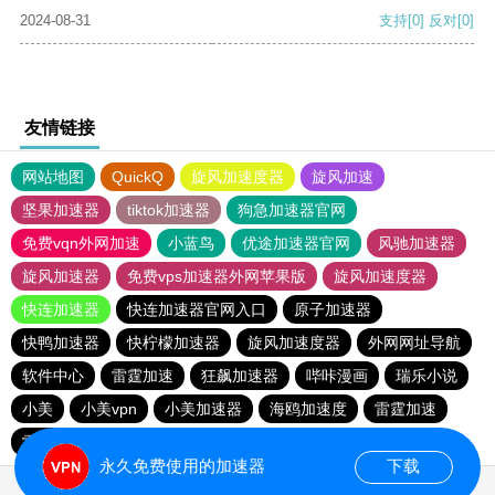
2024-08-31
支持
[0]
反对
[0]
友情链接
网站地图
QuickQ
旋风加速度器
旋风加速
坚果加速器
tiktok加速器
狗急加速器官网
免费vqn外网加速
小蓝鸟
优途加速器官网
风驰加速器
旋风加速器
免费vps加速器外网苹果版
旋风加速度器
快连加速器
快连加速器官网入口
原子加速器
快鸭加速器
快柠檬加速器
旋风加速度器
外网网址导航
软件中心
雷霆加速
狂飙加速器
哔咔漫画
瑞乐小说
小美
小美vpn
小美加速器
海鸥加速度
雷霆加速
雷霆加速版ins
雷霆加速下载
海鸥加速器下载
永久免费使用的加速器
下载