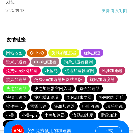
人情。
2024-09-13
支持
[0]
反对
[0]
友情链接
网站地图
QuickQ
旋风加速度器
旋风加速
坚果加速器
tiktok加速器
狗急加速器官网
免费vqn外网加速
小蓝鸟
优途加速器官网
风驰加速器
旋风加速器
免费vps加速器外网苹果版
旋风加速度器
快连加速器
快连加速器官网入口
原子加速器
快鸭加速器
快柠檬加速器
旋风加速度器
外网网址导航
软件中心
雷霆加速
狂飙加速器
哔咔漫画
瑞乐小说
小美
小美vpn
小美加速器
海鸥加速度
雷霆加速
雷霆加速版ins
雷霆加速下载
海鸥加速器下载
永久免费使用的加速器
下载