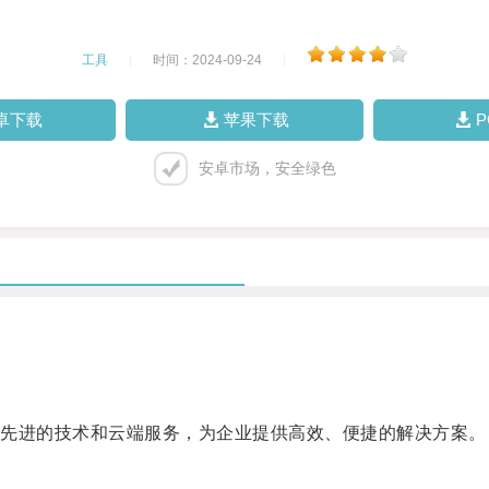
工具
|
时间：2024-09-24
|
卓下载
苹果下载
安卓市场，安全绿色
先进的技术和云端服务，为企业提供高效、便捷的解决方案。