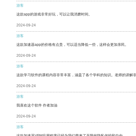
游客
这款app的游戏非常好玩，可以让我消磨时间。
2024-09-24
游客
这款加速器app的价格有点贵，可以适当降低一些，这样会更加亲民。
2024-09-24
游客
这款学习软件的课程内容非常丰富，涵盖了各个学科的知识。老师的讲解
2024-09-24
游客
我喜欢这个软件 作者加油
2024-09-24
游客
这款加速器VPM应用程序已经为我们带来了无限的隐私保护和自由。