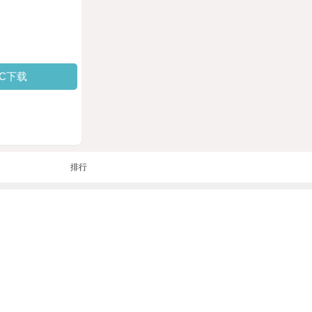
PC下载
排行