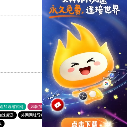
支持
[0]
反对
[0]
支持
[0]
反对
[0]
支持
[0]
反对
[0]
途加速器官网
风驰加速器
旋风加速器
加速度器
外网网址导航
软件中心
雷霆加速
狂飙加速器
载