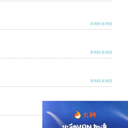
支持
[0]
反对
[0]
支持
[0]
反对
[0]
支持
[0]
反对
[0]
支持
[0]
反对
[0]