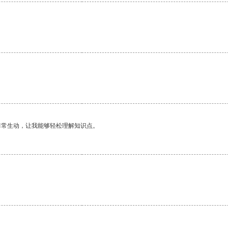
非常生动，让我能够轻松理解知识点。