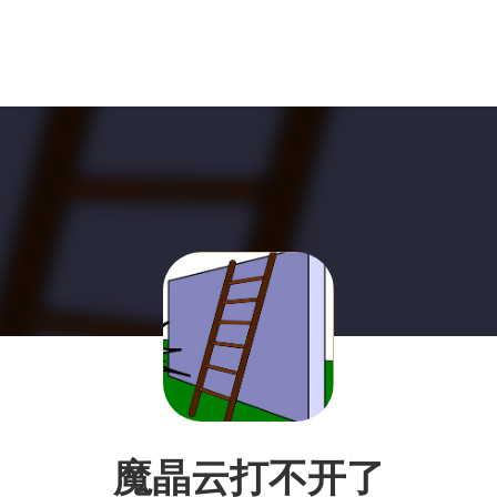
魔晶云打不开了