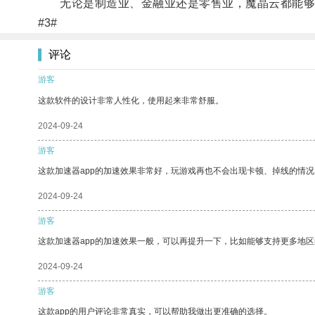
无论是制造业、金融业还是零售业，魔晶云都能够找
#3#
评论
游客
这款软件的设计非常人性化，使用起来非常舒服。
2024-09-24
游客
这款加速器app的加速效果非常好，玩游戏再也不会出现卡顿、掉线的情况
2024-09-24
游客
这款加速器app的加速效果一般，可以再提升一下，比如能够支持更多地
2024-09-24
游客
这款app的用户评论非常真实，可以帮助我做出更准确的选择。