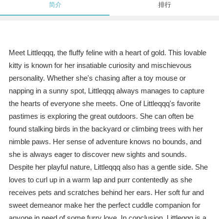
简介
排行
Meet Littleqqq, the fluffy feline with a heart of gold. This lovable
kitty is known for her insatiable curiosity and mischievous
personality. Whether she's chasing after a toy mouse or
napping in a sunny spot, Littleqqq always manages to capture
the hearts of everyone she meets. One of Littleqqq's favorite
pastimes is exploring the great outdoors. She can often be
found stalking birds in the backyard or climbing trees with her
nimble paws. Her sense of adventure knows no bounds, and
she is always eager to discover new sights and sounds.
Despite her playful nature, Littleqqq also has a gentle side. She
loves to curl up in a warm lap and purr contentedly as she
receives pets and scratches behind her ears. Her soft fur and
sweet demeanor make her the perfect cuddle companion for
anyone in need of some furry love. In conclusion, Littleqqq is a