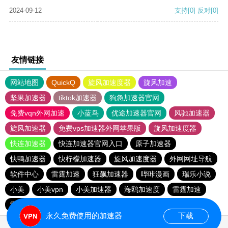
2024-09-12
支持
[0]
反对
[0]
友情链接
网站地图
QuickQ
旋风加速度器
旋风加速
坚果加速器
tiktok加速器
狗急加速器官网
免费vqn外网加速
小蓝鸟
优途加速器官网
风驰加速器
旋风加速器
免费vps加速器外网苹果版
旋风加速度器
快连加速器
快连加速器官网入口
原子加速器
快鸭加速器
快柠檬加速器
旋风加速度器
外网网址导航
软件中心
雷霆加速
狂飙加速器
哔咔漫画
瑞乐小说
小美
小美vpn
小美加速器
海鸥加速度
雷霆加速
雷霆加速版ins
雷霆加速下载
海鸥加速器下载
永久免费使用的加速器
下载